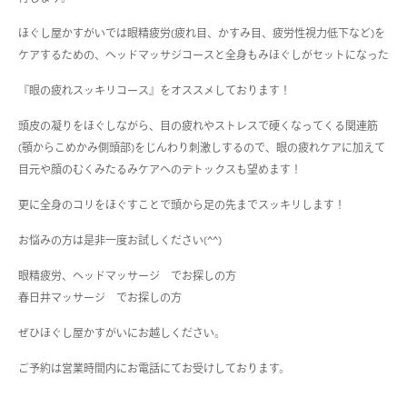
ほぐし屋かすがいでは眼精疲労(疲れ目、かすみ目、疲労性視力低下など)を
ケアするための、ヘッドマッサジコースと全身もみほぐしがセットになった
『眼の疲れスッキリコース』をオススメしております！
頭皮の凝りをほぐしながら、目の疲れやストレスで硬くなってくる関連筋
(顎からこめかみ側頭部)をじんわり刺激しするので、
眼の疲れケアに加えて
目元や顔のむくみたるみケアへのデトックスも望めます！
更に全身のコリをほぐすことで頭から足の先までスッキリします！
お悩みの方は是非一度お試しください(
^^
)
眼精疲労、ヘッドマッサージ でお探しの方
春日井マッサージ でお探しの方
ぜひほぐし屋かすがいにお越しください。
ご予約は営業時間内にお電話にてお受けしております。