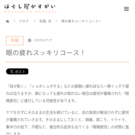
ホーム
ブログ
知識
,
目
眼の疲れスッキリコース！
知識
2019.07.17
眼の疲れスッキリコース！
「目が乾く」「ショボショボする」などの疲軽い疲れ目なら一晩ぐっすり寝
れば治りますが、朝になっても疲れが取れない場合は疲労が蓄積された『眼
精疲労』に進行している可能性があります。
ケアをせずにそのままの生活を続けていると、目の負担が解消されずに疲労
が蓄積されていきます。そのままにしておくと、頭痛、肩こり、イライラ、
集中力の低下、不眠など、複合的な症状も出てくる『眼精疲労』の状態に進
行します。