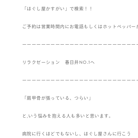
「ほぐし屋かすがい」で検索！！
ご予約は営業時間内にお電話もしくはホットペッパー
ーーーーーーーーーーーーーーーーーーーーーーーー
リラクゼーション 春日井
NO.1
へ
ーーーーーーーーーーーーーーーーーーーーーーーー
「肩甲骨が張っている、つらい」
と
,
いう悩みを抱える人も多いと思います。
病院に行くほどでもないし、ほぐし屋さんに行こう