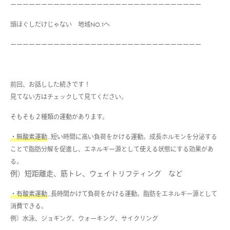
ーーーーーーーーーーーーーーーーーーーーーーーーーーーーーーー
頭ほぐしだけじゃない 地域
NO.1
へ
ーーーーーーーーーーーーーーーーーーーーーーーーーーーーーーー
前回、お話しした続きです！
見てない方はチェックして見てください。
そもそも２種類の運動があります。
・無酸素運動
…
短い時間に高い負荷をかける運動。成長ホルモンを分泌する
ことで脂肪分解を促進し、エネルギー源として使える状態にする効果があ
る。
例）短距離走、筋トレ、ウェイトリフティング など
・有酸素運動
…
長時間かけて負荷をかける運動。脂肪をエネルギー源として
消費できる。
例）水泳、ジョギング、ウォーキング、サイクリング