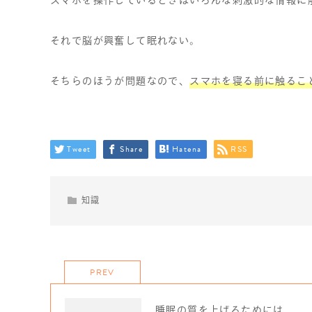
スマホを操作しているときはいろんな刺激的な情報に
それで脳が興奮して眠れない。
そちらのほうが問題なので、
スマホを寝る前に触るこ
Tweet
Share
Hatena
RSS
知識
PREV
睡眠の質を上げるためには、、