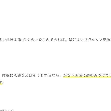
るいは日本酒
1
合くらい飲むのであれば、ほどよいリラックス効果
、睡眠に影響を及ぼそうとするなら、
かなり画面に顔を近づけて
す
。