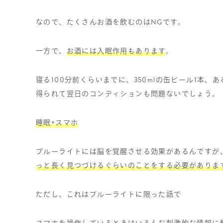
なので、たくさんお酒を飲むのは
NG
です。
一方で、
お酒には入眠作用もあります
。
寝る
100
分前くらいまでに、
350ml
の缶ビール
1
本、あ
得られて翌日のコンディションも問題ないでしょう。
睡眠
×
スマホ
ブルーライトには脳を覚醒させる効果があるんですが
っと長く見つづけるぐらいのことをする必要がありま
ただし、これはブルーライトに限った話で