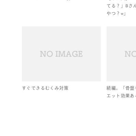
てる？」Bさ
やつ？w」
すぐできるむくみ対策
続編。「骨盤
エット効果あ