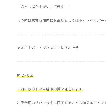
「ほぐし屋かすがい」で検索！！
ご予約は営業時間内にお電話もしくはホットペッパー
ーーーーーーーーーーーーーーーーーーーーーーーー
できる主婦、ビジネスマンは休み上手
ーーーーーーーーーーーーーーーーーーーーーーーー
睡眠
×
お酒
お酒の飲みすぎは睡眠の質を阻害します
。
利尿作用のせいで夜中に目覚めることも増えることで