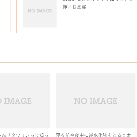
怖いお昼寝
さん「タウリンって知っ
寝る前や夜中に炭水化物をとると太