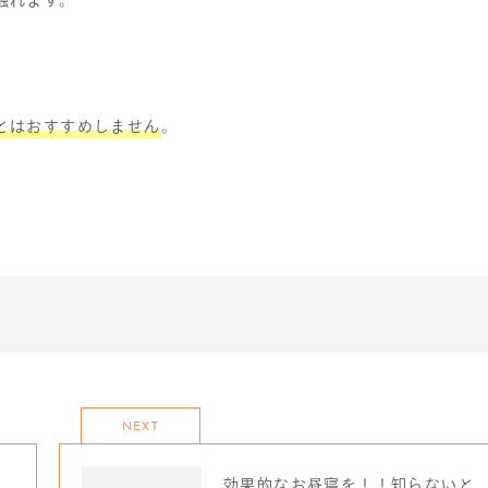
触れます。
とはおすすめしません
。
NEXT
、
効果的なお昼寝を！！知らないと