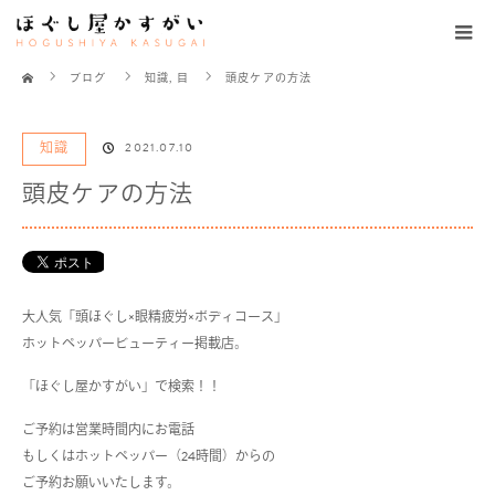
ホーム
ブログ
知識
,
目
頭皮ケアの方法
知識
2021.07.10
頭皮ケアの方法
大人気「頭ほぐし
×
眼精疲労
×
ボディコース」
ホットペッパービューティー掲載店。
「ほぐし屋かすがい」で検索！！
ご予約は営業時間内にお電話
もしくはホットペッパー（
24
時間）からの
ご予約お願いいたします。