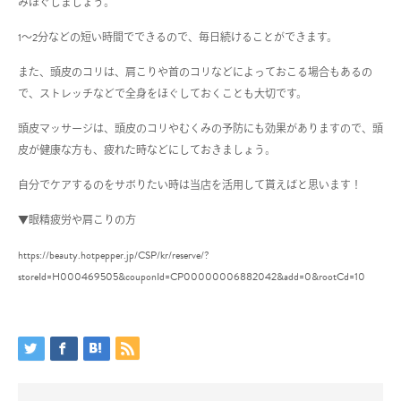
みほぐしましょう。
1
～
2
分などの短い時間でできるので、毎日続けることができます。
また、頭皮のコリは、肩こりや首のコリなどによっておこる場合もあるの
で、ストレッチなどで全身をほぐしておくことも大切です。
頭皮マッサージは、頭皮のコリやむくみの予防にも効果がありますので、頭
皮が健康な方も、疲れた時などにしておきましょう。
自分でケアするのをサボりたい時は当店を活用して貰えばと思います！
▼
眼精疲労や肩こりの方
https://beauty.hotpepper.jp/CSP/kr/reserve/?
storeId=H000469505&couponId=CP00000006882042&add=0&rootCd=10